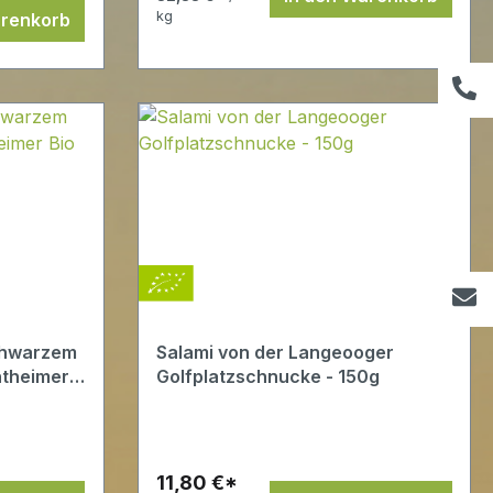
kg
arenkorb
chwarzem
Salami von der Langeooger
ntheimer
Golfplatzschnucke - 150g
11,80 €*