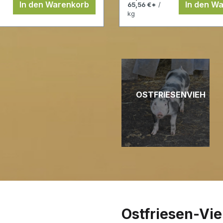
In den Warenkorb
In den W
65,56 €*
/
kg
OSTFRIESENVIEH
Ostfriesen-Vi