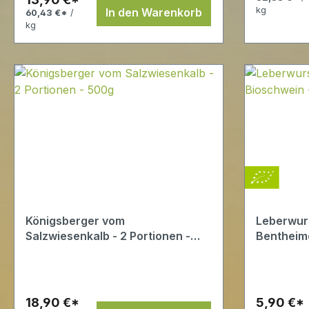
kg
In den Warenkorb
60,43 €*
/
kg
Königsberger vom
Leberwur
Salzwiesenkalb - 2 Portionen -
Bentheim
500g
18,90 €*
5,90 €*