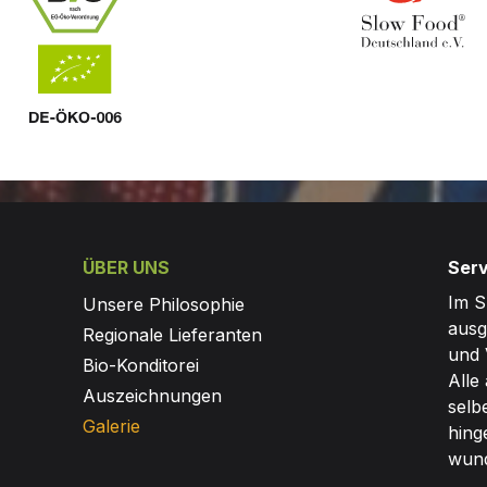
ÜBER UNS
Serv
Im S
Unsere Philosophie
ausg
Regionale Lieferanten
und 
Bio-Konditorei
Alle
Auszeichnungen
selb
Galerie
hing
wund