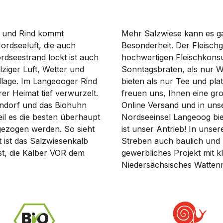
ld und Rind kommt
Mehr Salzwiese kann es ga
ordseeluft, die auch
Besonderheit. Der Fleischg
dseestrand lockt ist auch
hochwertigen Fleischkonsu
lziger Luft, Wetter und
Sonntagsbraten, als nur W
dlage. Im Langeooger Rind
bieten als nur Tee und plat
r Heimat tief verwurzelt.
freuen uns, Ihnen eine gro
endorf und das Biohuhn
Online Versand und in uns
l es die besten überhaupt
Nordseeinsel Langeoog biet
fgezogen werden. So sieht
ist unser Antrieb! In unse
t ist das Salzwiesenkalb
Streben auch baulich und 
ist, die Kälber VOR dem
gewerbliches Projekt mit k
Niedersächsisches Watten