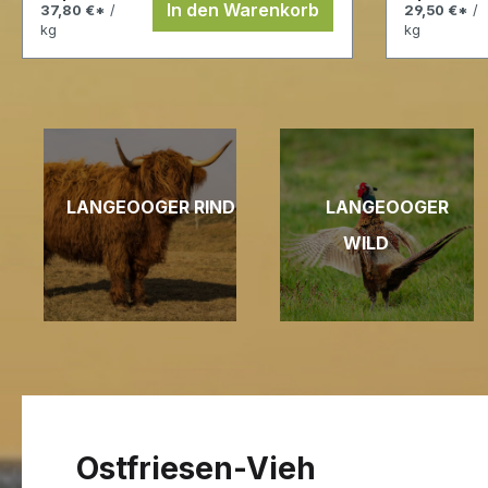
In den Warenkorb
37,80 €*
/
29,50 €*
/
kg
kg
LANGEOOGER RIND
LANGEOOGER
WILD
Ostfriesen-Vieh