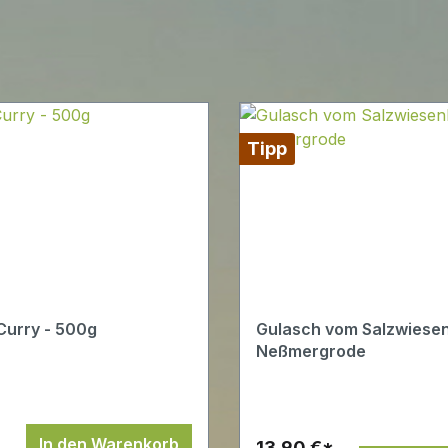
Tipp
Curry - 500g
Gulasch vom Salzwiesen
Neßmergrode
*
In den Warenkorb
13,90 €*