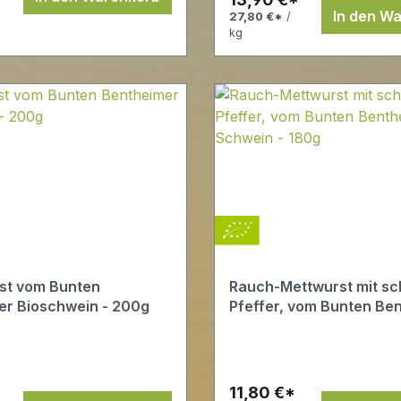
In den W
27,80 €*
/
kg
st vom Bunten
Rauch-Mettwurst mit s
er Bioschwein - 200g
Pfeffer, vom Bunten Be
Bio Schwein - 180g
11,80 €*