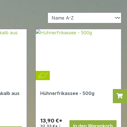
kalb aus
Hühnerfrikassee - 500g
13,90 €*
In den Warenkorb
32,33 €*
/