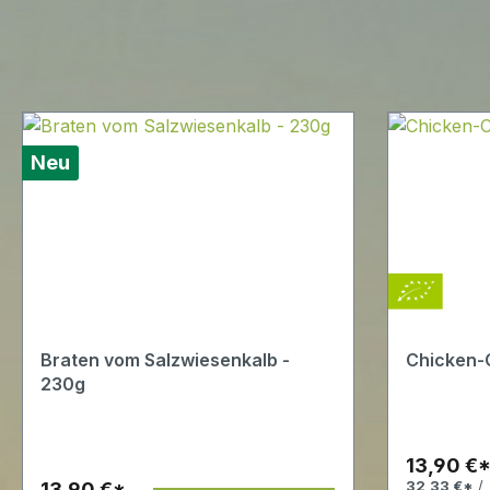
Neu
Braten vom Salzwiesenkalb -
Chicken-
230g
13,90 €
13,90 €*
32,33 €*
/