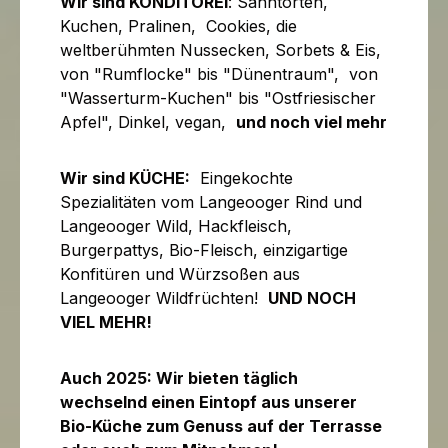
Wir sind KONDITOREI
: Sahntorten,
Kuchen, Pralinen, Cookies, die
weltberühmten Nussecken, Sorbets & Eis,
von "Rumflocke" bis "Dünentraum", von
"Wasserturm-Kuchen" bis "Ostfriesischer
Apfel",
Dinkel, vegan,
und noch viel mehr
Wir sind KÜCHE:
Eingekochte
Spezialitäten vom Langeooger Rind und
Langeooger Wild, Hackfleisch,
Burgerpattys, Bio-Fleisch, einzigartige
Konfitüren und Würzsoßen aus
Langeooger Wildfrüchten!
UND NOCH
VIEL MEHR!
Auch 2025: Wir bieten täglich
wechselnd einen Eintopf aus unserer
Bio-Küche zum Genuss auf der Terrasse