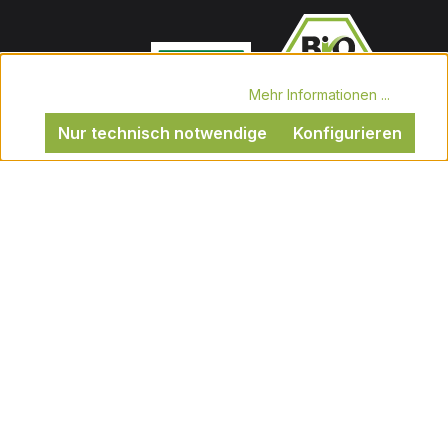
Diese Website verwendet Cookies, um eine bestmögliche
Erfahrung bieten zu können.
Mehr Informationen ...
Nur technisch notwendige
Konfigurieren
Alle Preise inkl. gesetzl. Mehrwertsteuer zzgl.
Versandkosten
und ggf. Nachnahmegebühren, wenn
nicht anders angegeben.