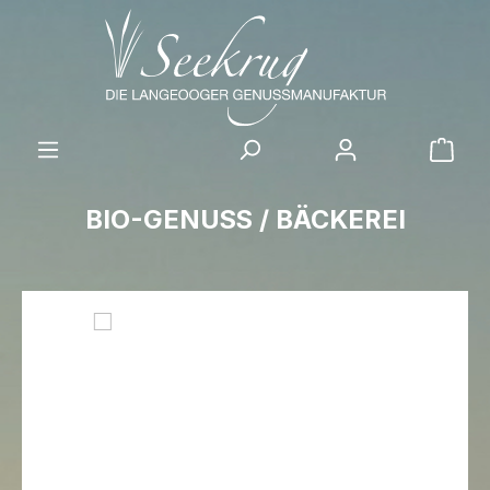
Zum Hauptinhalt springen
Ware
BIO-GENUSS / BÄCKEREI
Bildergalerie überspringen