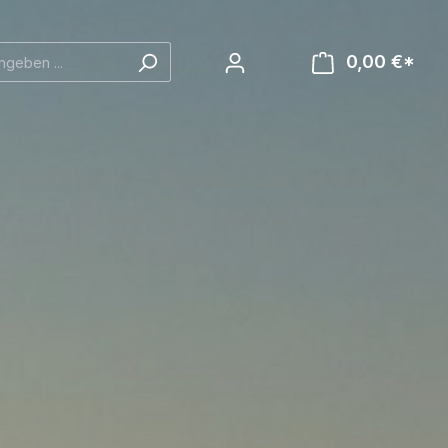
0,00 €*
Ware