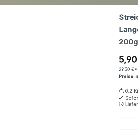
Stre
Lang
200g
Reguläre
5,90
29,50 €* 
Preise i
0.2 Ki
Sofor
Liefe
Produ