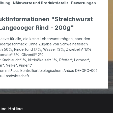
ibung
Nährwerte und Produktdetails
Bewertungen
uktinformationen "Streichwurst
Langeooger Rind - 200g"
native für alle, die keine Leberwurst mögen, aber den
indergeschmack! Ohne Zugabe von Schweinefleisch.
sch 50%, Rinderfond 17%, Wasser 13%, Zwiebeln* 13%,
omate* 3%, Olivenöl* 2%
Knoblauch*1%, Nitripökelsalz 1%, Pfeffer*, Lorbeer*,
r*, Nelke*, Piment*
aten mit* aus kontrolliert biologischem Anbau DE-ÖKO-006
Eu-Landwirtschaft
ice-Hotline