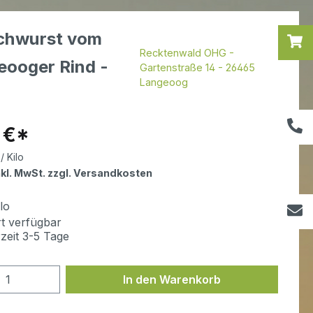
ichwurst vom
Recktenwald OHG -
eooger Rind -
Gartenstraße 14 - 26465
Langeoog
r Preis:
 €*
/ Kilo
nkl. MwSt. zzgl. Versandkosten
lo
t verfügbar
rzeit 3-5 Tage
kt Anzahl: Gib den gewünschten Wert e
In den Warenkorb