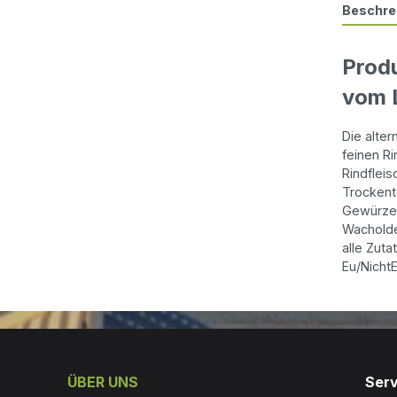
Beschre
Prod
vom 
Die alter
feinen R
Rindflei
Trockent
Gewürze: 
Wacholde
alle Zut
Eu/Nicht
ÜBER UNS
Serv