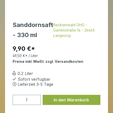
Sanddornsaft
Recktenwald OHG -
Gartenstraße 14 - 26465
- 330 ml
Langeoog
Regulärer Preis:
9,90 €*
49,50 €* / Liter
Preise inkl. MwSt. zzgl. Versandkosten
0.2 Liter
Sofort verfügbar
Lieferzeit 3-5 Tage
Produkt Anzahl: Gib den gewünschten
In den Warenkorb